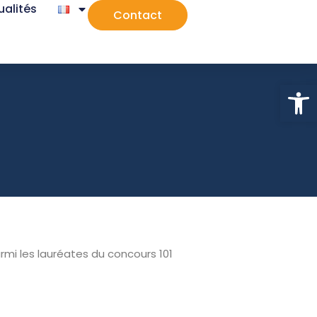
ualités
Contact
Ouv
mi les lauréates du concours 101