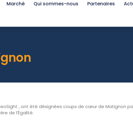
Marché
Qui sommes-nous
Partenaires
Act
ignon
 NeoSight , ont été désignées coups de cœur de Matignon par
e de l’Égalité.